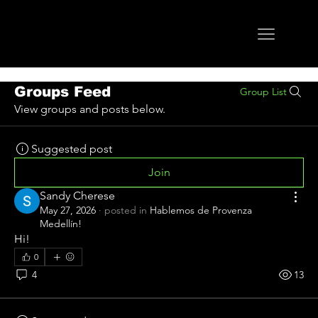
Groups Feed
Group List
View groups and posts below.
Suggested post
Join
Sandy Cherese
May 27, 2026
·
posted in
Hablemos de Provenza
Medellín!
Hi!
0
4
13