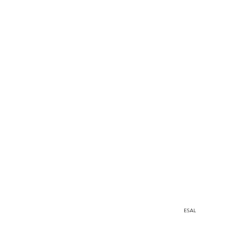
Medellín, Colombia
ESAL
a.