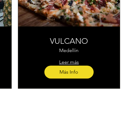
VULCANO
Medellín
Leer más
Más Info
Home
Instagram
corporacion@barrioprovenz