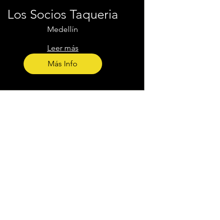
Los Socios Taqueria
Medellín
Leer más
Más Info