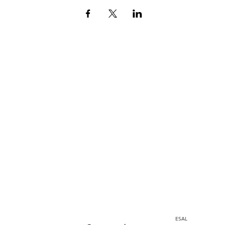
Home
Instagram
corporacion@barrioprovenza.co
Medellín, Colombia
ESAL