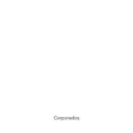
Home
Instagram
corporacion@barrioprovenz
co
Corporados