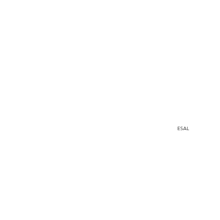
Medellín, Colombia
ESAL
a.