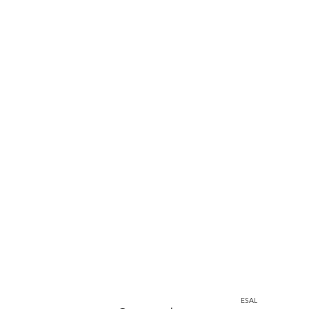
Home
Instagram
corporacion@barrioprovenza.co
Medellín, Colombia
ESAL