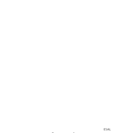
Home
Instagram
corporacion@barrioprovenza.co
Medellín, Colombia
ESAL