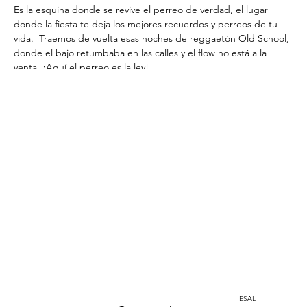
Es la esquina donde se revive el perreo de verdad, el lugar 
donde la fiesta te deja los mejores recuerdos y perreos de tu 
vida.  Traemos de vuelta esas noches de reggaetón Old School, 
donde el bajo retumbaba en las calles y el flow no está a la 
venta. ¡Aquí el perreo es la ley!
Home
Instagram
corporacion@barrioprovenza.co
Medellín, Colombia
ESAL