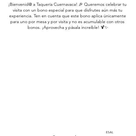
¡Bienvenid@ a Taquería Cuernavaca! 🎉 Queremos celebrar tu 
visita con un bono especial para que disfrutes aún más tu 
experiencia. Ten en cuenta que este bono aplica únicamente 
para uno por mesa y por visita y no es acumulable con otros 
bonos. ¡Aprovecha y pásala increíble! 🍹✨
Precio
$ 0
Cantidad
Home
Instagram
Total
$ 0
corporacion@barrioprovenza.co
Confirmar pedido
Medellín, Colombia
ESAL