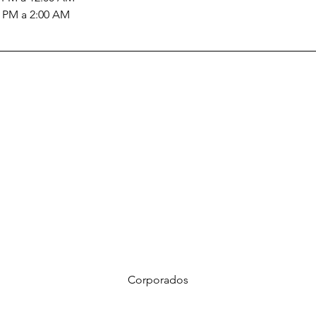
00 PM a 2:00 AM
Home
Instagram
corporacion@barrioprovenz
co
Corporados